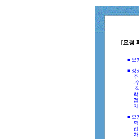
[요청 
■ 
■ 
주
-수
-
학
접
차
■ 요
학번
접속
차단