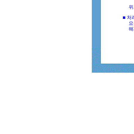
위
■ 처
요
해