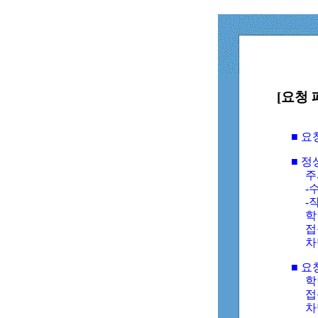
[요청 
■ 
■ 
주
-수
-
학
접
차
■ 요
학번
접속
차단