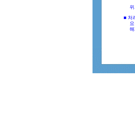
위
■ 처
요
해