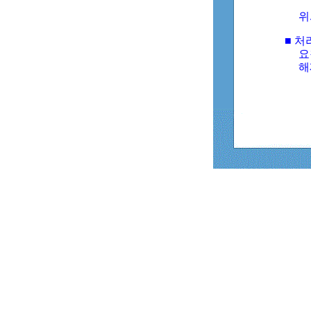
위
■ 처
요
해