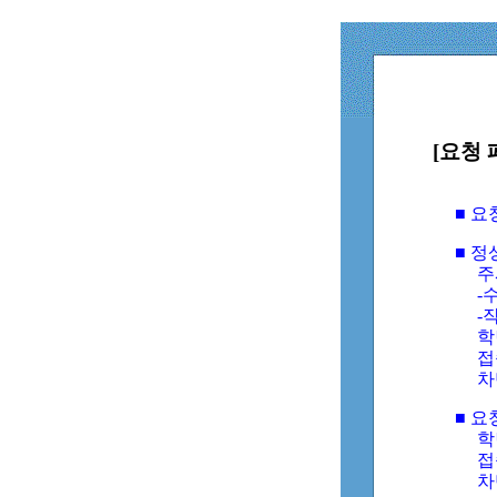
[요청 
■ 
■ 
주
-수
-
학
접
차
■ 요
학번
접속
차단